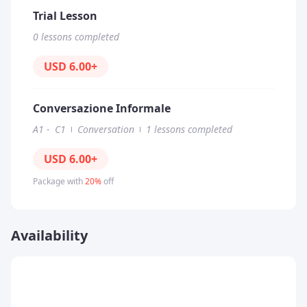
Text Documents
Trial Lesson
Image files
0 lessons completed
Video files
Articles and news
USD
6.00
+
Quizzes
Homework Assignments
Conversazione Informale
A1
-
C1
Conversation
1 lessons completed
USD
6.00
+
Package with
20%
off
Availability