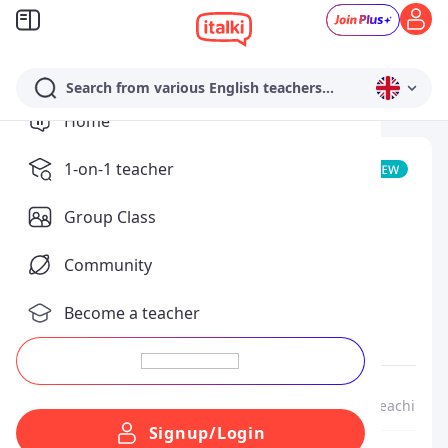
Search from various English teachers...
Home
Azzurra - Lightblue
1-on-1 teacher
Community Tutor
Group Class
Teaches
Community
Italian
Native
Become a teacher
Speaks
English
About Me
Me as a Teacher
My lessons & teaching st
Signup/Login
From
Italy