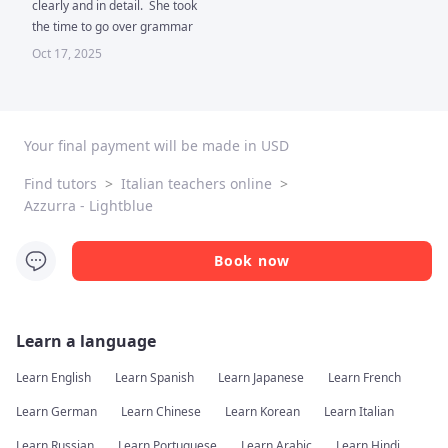
clearly and in detail.  She took 
the time to go over grammar 
points and vocabulary in a way 
Oct 17, 2025
that made them easy to 
understand and remember.  I 
learned a lot during the lesson 
and felt comfortable practicing 
Your final payment will be made in USD
my spoken Italian. High 
recommendation!
Find tutors
>
Italian teachers online
>
Azzurra - Lightblue
Book now
Learn a language
Learn English
Learn Spanish
Learn Japanese
Learn French
Learn German
Learn Chinese
Learn Korean
Learn Italian
Learn Russian
Learn Portuguese
Learn Arabic
Learn Hindi